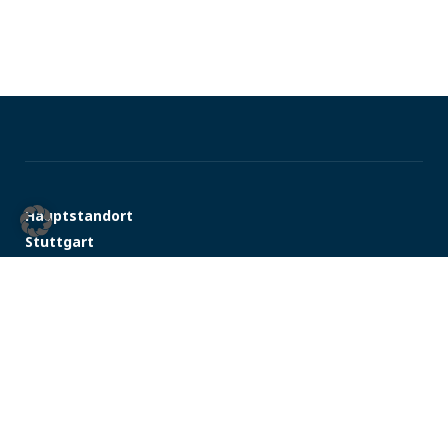
Hauptstandort
Stuttgart
Schulze-Delitzsch-Straße 28
70565 Stuttgart
Telefon:
+49 711 48931-0
E-MAIL SCHREIBEN
Standort
München
Gisela-Stein-Straße 6