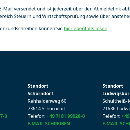
E-Mail versendet und ist jederzeit über den Abmeldelink abb
Bereich Steuern und Wirtschaftsprüfung sowie über anstehe
tenrundschreiben können Sie
hier ebenfalls lesen
.
Standort
Standort
Schorndorf
Ludwigsbur
Rehhaldenweg 60
Schultheiß-
73614 Schorndorf
71636 Ludw
7-0
Telefon:
+49 7181 99028-0
Telefon:
+49
E-MAIL SCHREIBEN
E-MAIL SCH