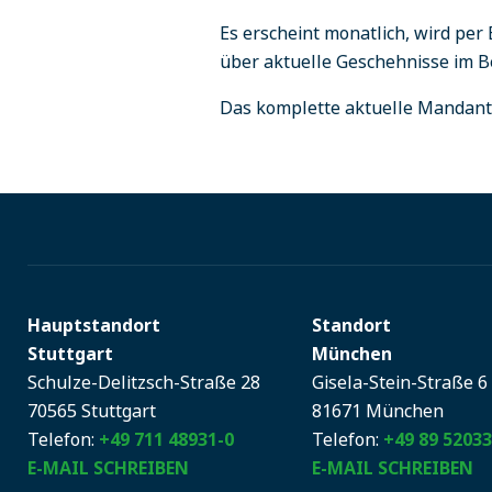
Es erscheint monatlich, wird per 
über aktuelle Geschehnisse im 
Das komplette aktuelle Mandan
Hauptstandort
Standort
Stuttgart
München
Schulze-Delitzsch-Straße 28
Gisela-Stein-Straße 6
70565 Stuttgart
81671 München
Telefon:
+49 711 48931-0
Telefon:
+49 89 52033
E-MAIL SCHREIBEN
E-MAIL SCHREIBEN