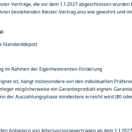
iester-Verträge, die vor dem 1.1.2027 abgeschlossen wurden b
hren bestehenden Riester-Vertrag also wie gewohnt und mit
l:
ve Standarddepot)
ng im Rahmen der Eigenheimrenten-Förderung
ignet ist, hängt insbesondere von den individuellen Präfere
Anleger möglicherweise ein Garantieprodukt eignen. Garanti
nn der Auszahlungsphase mindestens erreicht wird (80 ode
den Anbietern von Altersvorsorgeverträgen ab dem 1.1.202