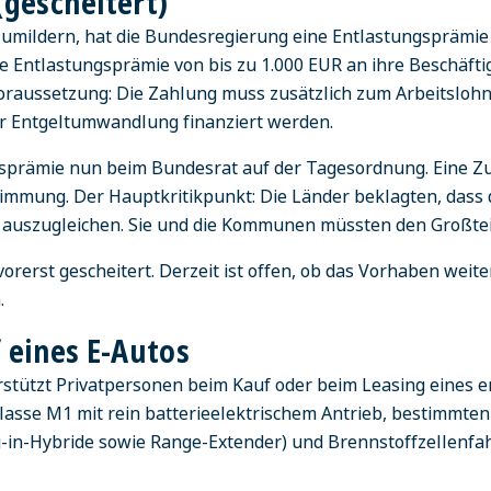
gescheitert)
zumildern, hat die Bundesregierung eine Entlastungsprämi
eine Entlastungsprämie von bis zu 1.000 EUR an ihre Beschäf
Voraussetzung: Die Zahlung muss zusätzlich zum Arbeitslohn
r Entgeltumwandlung finanziert werden.
gsprämie nun beim Bundesrat auf der Tagesordnung. Eine Zu
timmung. Der Hauptkritikpunkt: Die Länder beklagten, dass
e auszugleichen. Sie und die Kommunen müssten den Großtei
orerst gescheitert. Derzeit ist offen, ob das Vorhaben weite
.
 eines E-Autos
stützt Privatpersonen beim Kauf oder beim Leasing eines e
sse M1 mit rein batterieelektrischem Antrieb, bestimmten
-in-Hybride sowie Range-Extender) und Brennstoffzellenfa