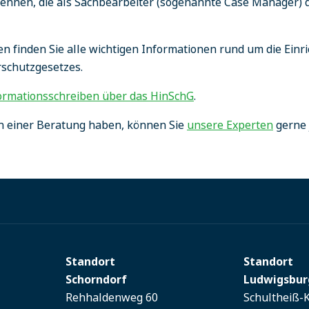
ennen, die als Sachbearbeiter (sogenannte Case Manager
n finden Sie alle wichtigen Informationen rund um die Einr
schutzgesetzes.
ormationsschreiben über das HinSchG
.
an einer Beratung haben, können Sie
unsere Experten
gerne 
Standort
Standort
Schorndorf
Ludwigsbur
Rehhaldenweg 60
Schultheiß-